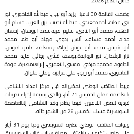
كأس
العالم
2026.
وضمت
القائمة
30
لاعبا:
يزيد
أبو
ليلى،
عبدالله
الفاخوري،
نور
بني
عطية،
أحمد
جعيدي،
عبدالله
نصيب،
يزن
العرب،
حسام
أبو
الذهب،
محمد
أبو
النادي،
سليم
عبيد،
سعد
الروسان،
إحسان
حداد،
أحمد
عساف،
أنس
بدوي،
مهند
أبو
طه،
محمد
أبو
حشيش،
محمد
أبو
غوش،
إبراهيم
سعادة،
عامر
جاموس،
نزار
الرشدان،
نور
الروابدة،
يوسف
قشي،
رجائي
عايد،
محمد
الداوود،
محمود
مرضي،
موسى
التعمري،
إبراهيم
صبرة،
عودة
الفاخوري،
محمد
أبو
زريق،
علي
عزايزة،
وعلي
علوان
.
ويبدأ
المنتخب
الوطني
تحضيراته
في
مركز
اعداد
النشامى
بالعاصمة
عمان
الخميس
21
أيار،
والذي
يسبقه
إجراء
تدريبات
فردية
لبعض
اللاعبين،
فيما
يغادر
وفد
النشامى
إلى
العاصمة
السويسرية
مساء
الخميس
28
من
الشهر
ذاته
.
ويواجه
المنتخب
الوطني
نظيره
السويسري
وديا
يوم
31
أيار،
على
ملعب
“كيوبين
بارك”
في
مدينة
سانت
غالن
السويسرية،