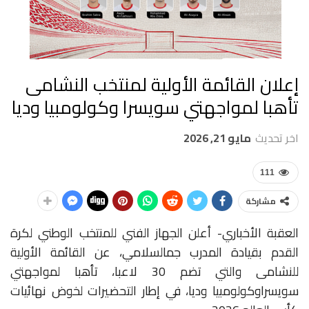
إعلان القائمة الأولية لمنتخب النشامى
تأهبا لمواجهتي سويسرا وكولومبيا وديا
اخر تحديث
مايو 21, 2026
111
مشاركة
العقبة الأخباري- أعلن
الجهاز
الفني
للمنتخب
الوطني
لكرة
القدم
بقيادة
المدرب
جمال
سلامي،
عن
القائمة
الأولية
للنشامى
والتي
تضم
30
لاعبا،
تأهبا
لمواجهتي
سويسرا
وكولومبيا
وديا،
في
إطار
التحضيرات
لخوض
نهائيات