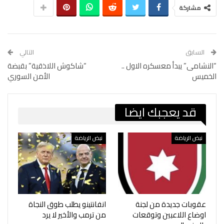
مشاركة
السابق
التالي
“النشامى” يبدأ معسكره الاول ..
“شاكوش اللاذقية” بقبضة
الخميس
الأمن السوري
قد يعجبك ايضا
نبض الرياضة
نبض الرياضة
عقوبات جديدة من لجنة
انفانتينو يطلب طوق النجاة
اوضاع اللاعبين وتوقعات
من ترمب والأخير لا يرد