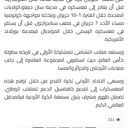
قبل
أن
يغادر
إلى
معسكره
في
مدينة
سان
دييغو،
الولايات
المتحدة
خلال
الفترة
1-10
حزيران
ويتخلله
مواجهة
كولومبيا
مساء
الأحد
7
حزيران
في
ملعب
سنابدراجون،
قبل
أن
يستقر
في
معسكره
الرسمي
خلال
المونديال
في
مدينة
بورتلاند
الأمريكية
.
ويستعد
منتخب
النشامى
للمشاركة
الأولى
في
تاريخه
ببطولة
كأس
العالم،
حيث
استقر
في
المجموعة
العاشرة
إلى
جانب
منتخبات
الأرجنتين
والجزائر
والنمسا
.
ويسعى
الاتحاد
الأردني
لكرة
القدم
من
خلال
توفير
هذه
المعسكرات
إلى
تقديم
كافة
سبل
الدعم
للمنتخب
الوطني،
لضمان
ظهور
مشرف
يليق
بسمعة
الكرة
الأردنية
في
المحفل
العالمي
الكبير
.
111