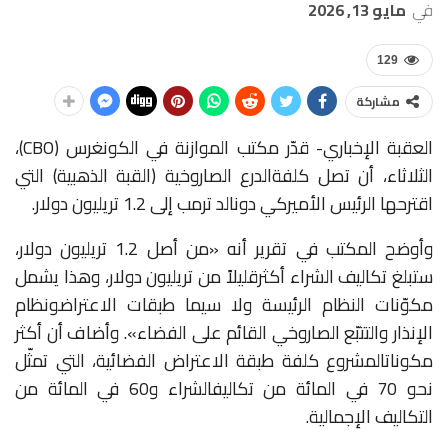
في
مايو 13, 2026
129
مشاركة
العقبة الإخباري- قدّر
مكتب
الموازنة
في
الكونغرس
(
CBO
)،
الثلاثاء،
أن
تصل
كلفة
الدرع
الصاروخية
(القبة
الذهبية)
التي
اقترحها
الرئيس
الأميركي
دونالد
ترمب
إلى
1.2
تريليون
دولار
.
وأوضح
المكتب
في
تقرير
أنه
«
من
أصل
1.2
تريليون
دولار،
ستبلغ
تكاليف
الشراء
أكثر
قليلاً
من
تريليون
دولار،
وهذا
يشمل
مكوّنات
النظام
الرئيسة
ولا
سيما
طبقات
الاعتراض
ونظام
الإنذار
والتتبّع
الصاروخي
القائم
على
الفضاء
».
وأضاف
أن
أكثر
مكونات
المشروع
كلفة
طبقة
الاعتراض
الفضائية،
التي
تمثّل
نحو
70
في
المائة
من
تكاليف
الشراء
و
60
في
المائة
من
التكاليف
الإجمالية
.