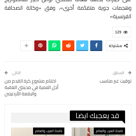
وهجمات
جوية
متقدّمة
أخرى
»
،
وفق
«
وكالة
الصحافة
الفرنسية
»
129
مشاركة
السابق
التالي
توقيت غير مناسب
اختتام مشروع كرة القدم من
أجل التنمية في مدينتي العقبة
والبقعة الأردنيتين
قد يعجبك ايضا
نافذة العرب والعالم
نافذة العرب والعالم