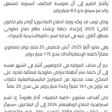
وأشار
التقرير
إلى
أن
متوسط
التكاليف
السنوية
للتشغيل
والدعم
سيبلغ
نحو
8.3
مليار
دولار
.
وكان
ترمب
قد
وجّه
وزارة
الدفاع
(البنتاغون)
أواخر
يناير
(كانون
الثاني)
2025
إلى
إعداد
خطط
لإنشاء
نظام
دفاع
صاروخي
متطوّر،
أطلق
عليه
في
البداية
اسم
«
القبة
الحديدية
لأميركا
».
وفي
مايو
(أيار)
2025
،
أعلن
تخصيص
25
مليار
دولار
للمشروع،
مقدّراً
كلفته
الإجمالية
آنذاك
بنحو
175
مليار
دولار
.
غير
أن
مكتب
الموازنة
في
الكونغرس
أشار
في
الشهر
نفسه
إلى
أن
كلفة
نشر
أنظمة
اعتراض
صاروخية
فضائية
قادرة
على
التصدّي
لعدد
محدود
من
الصواريخ
الباليستية
العابرة
للقارات
قد
تراوح
بين
161
ملياراً
و
542
مليار
دولار
على
مدى
20
عاماً
.
لكن
أهداف
مشروع
«
القبة
الذهبية
»
أكثر
طموحاً،
إذ
تشير
استراتيجية
الدفاع
الوطني
لعام
2026
إلى
أن
البنتاغون
«
سيركّز
على
خيارات
بكلفة
فعّالة
للتصدي
لوابل
كبير
من
الصواريخ