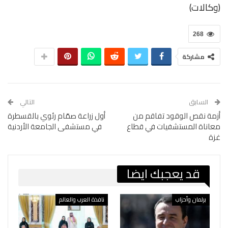
(وكالات)
268
مشاركة
السابق
التالي
أزمة نقص الوقود تفاقم من
أول زراعة صمّام رئوي بالقسطرة
معاناة المستشفيات في قطاع
في مستشفى الجامعة الأردنية
غزة
قد يعجبك ايضا
برلمان وأحزاب
نافذة العرب والعالم