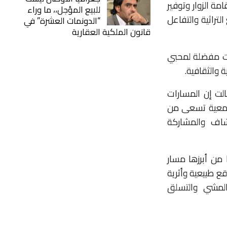
ة الزوار وتوفير
للبيع المؤجل،، ما وراء
تراثية والتفاعل
“الدونمات العشرة” في
قانون الملكية العقارية
ت مفضلة لمحبي
 والثقافية.
لت إن المسارات
الجمعية تسعى من
كشاف والمشاركة
يا بيئيا وثقافيا من أبرزها مسار
عبر مواقع طبيعية وأثرية
لمشي والتسلق