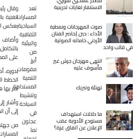
مصدر عسكري سوري:
الاستنفار لغايات تدريبية
تعد
وقال رئي
المسارات
الغنية با
السياحية
يعكس الت
صوت المهرجانات ونمطية
الأداء : حين يُحاصر الفنان
الثقافية
وأضاف ال
الأردني خاماته الصوتية
والبيئية
في قالب واحد
بالتكامل
من
على المج
أبرز
انتهى مهرجان جرش غير
مأسوف عليه
مقومات
بدوره، أ
التنمية
الخطط ال
المستدامة
تهنئة وتبريك
تمر بها 
وتنشيط
وأشار إل
السياحة
إلى أن ال
في
ما دلالات استهداف
مستودع الأدوية عقب
عجلون
من جهته،
الإعلان عن اتفاق غزة؟
لما
المسارا
تحمله