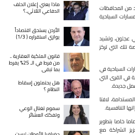
ماذا يعني إعلان الحلف
عد من المحافظات
الدفاعي الثلاثي..؟
لمسارات السياحية
الأردن يستحق اقتصاداً
يوازي استقراره ( 1/3)
في عجلون، وتشيد
ة تلك التي تركز
قانون الملكية العقارية ..
من فرط في الـ 25% يفرط
ات السياحية في
بما تبقى
ة في القرى التي
هل يحتملون إسقاط
مل جديدة.
النظام ؟
لمستدامة، لافتا
ها التنافسية.
سموم تغتال الوعي
وتفكك العشائر
اما خاصا بتطوير
يز الشراكة مع
جغرافيا الأوطان ليست