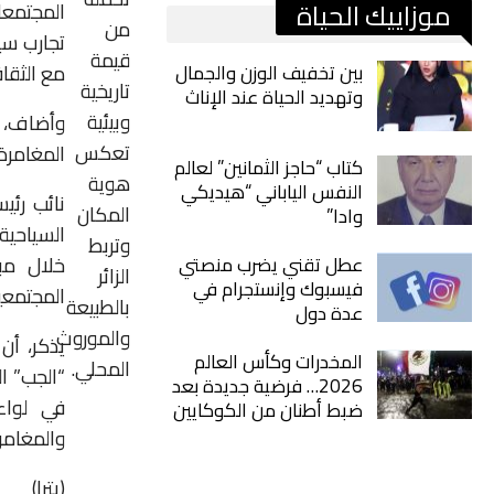
موزاييك الحياة
المجتمعا
من
تجارب سي
قيمة
مع الثقاف
بين تخفيف الوزن والجمال
تاريخية
وتهديد الحياة عند الإناث
وبيئية
وأضاف، 
تعكس
المغامرة
كتاب “حاجز الثمانين” لعالم
هوية
النفس الياباني “هيديكي
نائب رئي
المكان
وادا”
السياحية
وتربط
خلال مبا
عطل تقني يضرب منصتي
الزائر
فيسبوك وإنستجرام في
المجتمعي
بالطبيعة
عدة دول
والموروث
المخدرات وكأس العالم
المحلي.
2026… فرضية جديدة بعد
في لواء
ضبط أطنان من الكوكايين
والمغامر
(بترا)