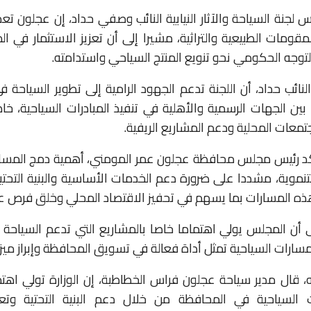
س لجنة السياحة والآثار النيابية النائب وصفي حداد، إن عجلون ت
لمقومات الطبيعية والتراثية، مشيرا إلى أن تعزيز الاستثمار في ا
وجه الحكومي نحو تنويع المنتج السياحي واستدامته.
نائب حداد، أن اللجنة تدعم الجهود الرامية إلى تطوير السياحة 
 بين الجهات الرسمية والأهلية في تنفيذ المبادرات السياحية، خاص
تمعات المحلية ودعم المشاريع الريفية.
كد رئيس مجلس محافظة عجلون عمر المومني، أهمية دمج المسار
تنموية، مشددا على ضرورة دعم الخدمات الأساسية والبنية التحتي
هذه المسارات بما يسهم في تحفيز الاقتصاد المحلي وخلق فرص ع
ى أن المجلس يولي اهتماما خاصا بالمشاريع التي تدعم السياحة ا
مسارات السياحية تمثل أداة فعالة في تسويق المحافظة وإبراز ميزات
 قال مدير سياحة عجلون فراس الخطاطبة، إن الوزارة تولي اهتم
ت السياحية في المحافظة من خلال دعم البنية التحتية وتعز