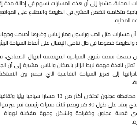
ت المحلية، مشيرا إلى أن هذه المسارات تسهم في إطالة مدة إقام
احية متكاملة تتضمن المشي في الطبيعة والاطلاع على المواقع ال
ة المحلية.
أن مسارات مثل الجب وراسون ومار إلياس وغيرها أصبحت وجها
 والطبيعة خصوصا في ظل تنامي الإقبال على أنماط السياحة البيئية
س جمعية نسمة شوق السياحية المهندسة ابتهال الصمادي، قا
 تمثل نافذة مهمة لربط الزائر بالمكان والناس، مشيرة إلى أن 
دراتها إلى تعزيز السياحة التفاعلية التي تجمع بين الاست
ة.
يذكر، أن محافظة عجلون تحتضن أكثر من 13 مسارا سياح
“الجب” الذي يمتد على طول 30 كم ويضم ثلاثة ممرات رئيسية تمر 
ي قصبة عجلون وكفرنجة وتشكل وجهة مفضلة لهواة ا
ة.