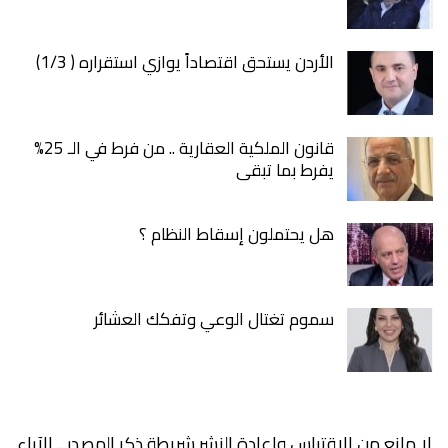
الأردن يستحق اقتصاداً يوازي استقراره ( 1/3)
قانون الملكية العقارية .. من فرط في الـ 25%
يفرط بما تبقى
هل يحتملون إسقاط النظام ؟
سموم تغتال الوعي وتفكك العشائر
لا مانع من الاقتباس واعادة النشر شريطة ذكر المصدر .. الآراء